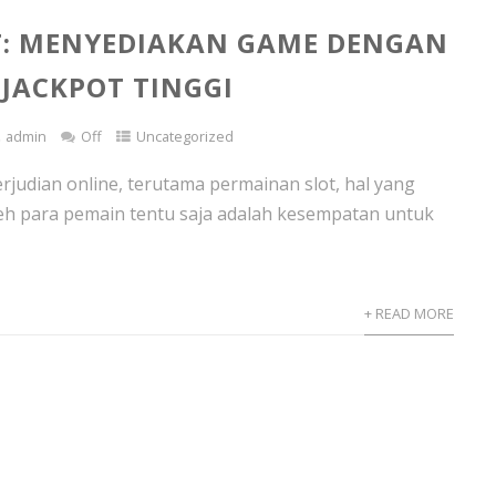
T: MENYEDIAKAN GAME DENGAN
 JACKPOT TINGGI
admin
Off
Uncategorized
rjudian online, terutama permainan slot, hal yang
oleh para pemain tentu saja adalah kesempatan untuk
+ READ MORE