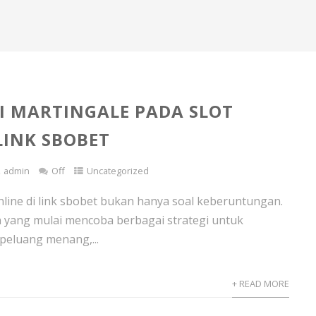
I MARTINGALE PADA SLOT
LINK SBOBET
admin
Off
Uncategorized
nline di link sbobet bukan hanya soal keberuntungan.
 yang mulai mencoba berbagai strategi untuk
peluang menang,...
+ READ MORE