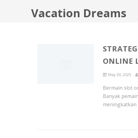
Vacation Dreams
STRATEG
ONLINE 
May 30, 2025
Bermain slot o
Banyak pemain
meningkatkan 