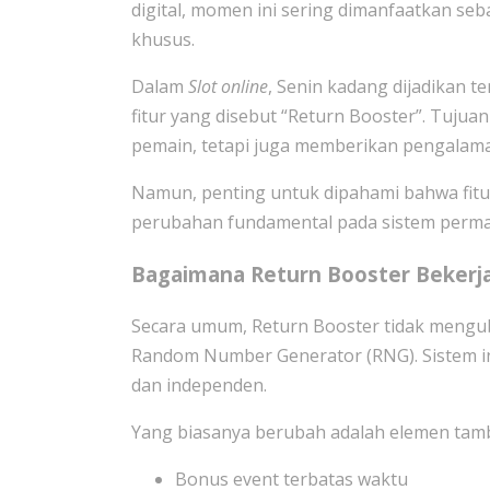
digital, momen ini sering dimanfaatkan se
khusus.
Dalam
Slot online
, Senin kadang dijadikan t
fitur yang disebut “Return Booster”. Tuju
pemain, tetapi juga memberikan pengalama
Namun, penting untuk dipahami bahwa fitur 
perubahan fundamental pada sistem perma
Bagaimana Return Booster Bekerj
Secara umum, Return Booster tidak mengu
Random Number Generator (RNG). Sistem ini
dan independen.
Yang biasanya berubah adalah elemen tamb
Bonus event terbatas waktu