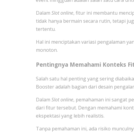
event mingguan adalah salah satu cara unt
Dalam
Slot online
, fitur ini membantu menc
tidak hanya bermain secara rutin, tetapi j
tertentu.
Hal ini menciptakan variasi pengalaman ya
monoton.
Pentingnya Memahami Konteks Fi
Salah satu hal penting yang sering diabai
Booster adalah bagian dari desain pengala
Dalam
Slot online
, pemahaman ini sangat pe
dari fitur tersebut. Dengan memahami kon
ekspektasi yang lebih realistis.
Tanpa pemahaman ini, ada risiko munculn