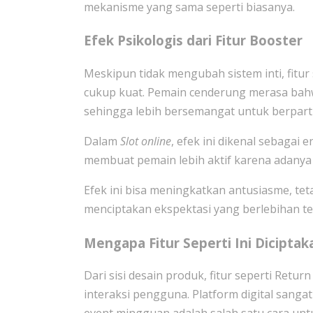
mekanisme yang sama seperti biasanya.
Efek Psikologis dari Fitur Booster
Meskipun tidak mengubah sistem inti, fitur
cukup kuat. Pemain cenderung merasa bahw
sehingga lebih bersemangat untuk berparti
Dalam
Slot online
, efek ini dikenal sebagai
membuat pemain lebih aktif karena adanya 
Efek ini bisa meningkatkan antusiasme, teta
menciptakan ekspektasi yang berlebihan te
Mengapa Fitur Seperti Ini Diciptak
Dari sisi desain produk, fitur seperti Ret
interaksi pengguna. Platform digital sanga