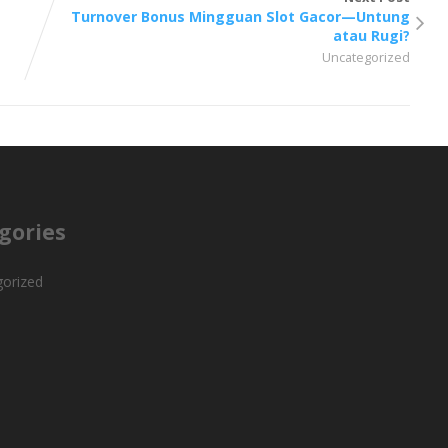
Turnover Bonus Mingguan Slot Gacor—Untung
atau Rugi?
Uncategorized
gories
orized