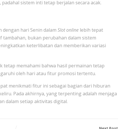
adahal sistem inti tetap berjalan secara acak.
an dengan hari Senin dalam
Slot online
lebih tepat
tif tambahan, bukan perubahan dalam sistem
eningkatkan keterlibatan dan memberikan variasi
uk tetap memahami bahwa hasil permainan tetap
garuhi oleh hari atau fitur promosi tertentu.
 menikmati fitur ini sebagai bagian dari hiburan
eliru. Pada akhirnya, yang terpenting adalah menjaga
dalam setiap aktivitas digital.
Next Post