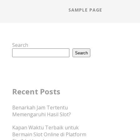
SAMPLE PAGE
Search
Search
Recent Posts
Benarkah Jam Tertentu
Memengaruhi Hasil Slot?
Kapan Waktu Terbaik untuk
Bermain Slot Online di Platform