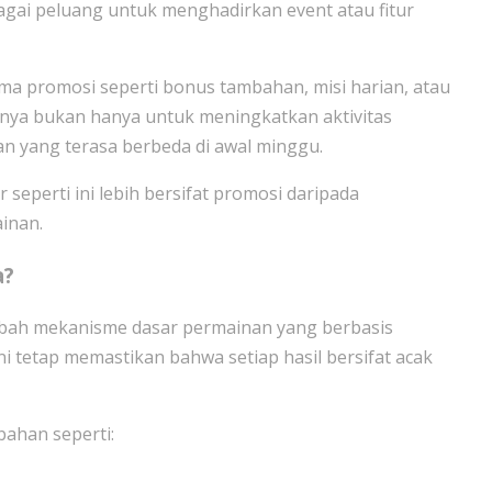
bagai peluang untuk menghadirkan event atau fitur
ema promosi seperti bonus tambahan, misi harian, atau
annya bukan hanya untuk meningkatkan aktivitas
n yang terasa berbeda di awal minggu.
seperti ini lebih bersifat promosi daripada
inan.
a?
bah mekanisme dasar permainan yang berbasis
 tetap memastikan bahwa setiap hasil bersifat acak
ahan seperti: