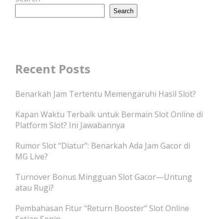
Search
Recent Posts
Benarkah Jam Tertentu Memengaruhi Hasil Slot?
Kapan Waktu Terbaik untuk Bermain Slot Online di
Platform Slot? Ini Jawabannya
Rumor Slot “Diatur”: Benarkah Ada Jam Gacor di
MG Live?
Turnover Bonus Mingguan Slot Gacor—Untung
atau Rugi?
Pembahasan Fitur “Return Booster” Slot Online