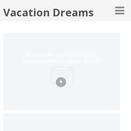
Vacation Dreams
BENARKAH JAM TERTENTU
MEMENGARUHI HASIL SLOT?