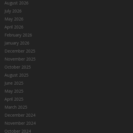
August 2026
July 2026
May 2026
April 2026
February 2026
January 2026
December 2025
November 2025
October 2025
August 2025
June 2025
May 2025
April 2025
March 2025
December 2024
November 2024
October 2024