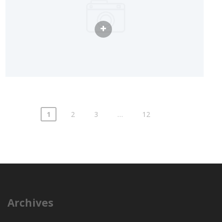
Posts
1
2
3
…
12
pagination
Archives