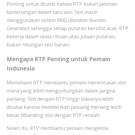
Penting untuk dicatat bahwa RTP bukan jaminan
kemenangan dalam satu sesi. Slot masih
menggunakan sistem RNG (
Random Number
Generator
) sehingga setiap putaran bersifat acak. RTP
bekerja dalam skala ribuan atau jutaan putaran,
bukan hitungan sesi harian.
Mengapa RTP Penting untuk Pemain
Indonesia
Memahami RTP membantu pemain menentukan slot
mana yang lebih menguntungkan dalam jangka
panjang. Slot dengan RTP tinggi biasanya lebih
disukai karena memberikan peluang menang lebih
besar dibanding slot dengan RTP rendah.
Selain itu, RTP membantu pemain mengelola