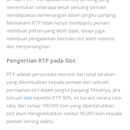
menentukan seberapa besar peluang pemain
mendapatkan kemenangan dalam jangka panjang.
Memahami RTP tidak hanya membantu pemain
membuat pilihan yang lebih bijak, tetapi juga
membuat pengalaman bermain slot lebih realistis
dan menyenangkan.
Pengertian RTP pada Slot
RTP adalah persentase teoretis dari total taruhan
yang dikembalikan kepada pemain dari sebuah
permainan slot dalam jangka panjang. Misalnya, jika
sebuah
slot
memiliki RTP 96%, ini berarti secara rata-
rata, dari setiap 100.000 koin yang dipertaruhkan,
slot akan mengembalikan sekitar 96.000 koin kepada
pemain seiring waktu.