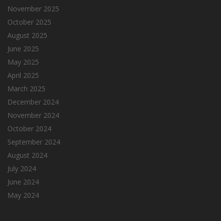
November 2025
October 2025
August 2025
June 2025
May 2025
April 2025
March 2025
December 2024
November 2024
October 2024
September 2024
August 2024
July 2024
June 2024
May 2024