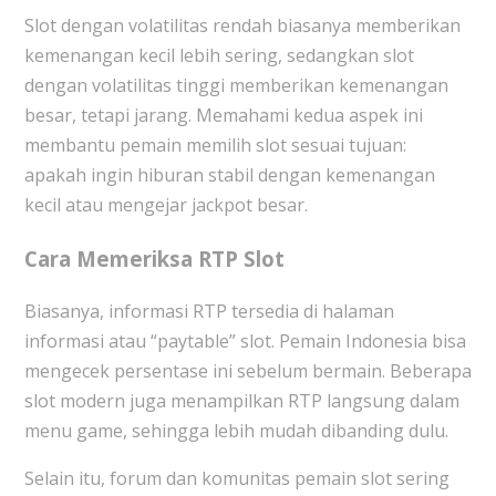
Slot dengan volatilitas rendah biasanya memberikan
kemenangan kecil lebih sering, sedangkan slot
dengan volatilitas tinggi memberikan kemenangan
besar, tetapi jarang. Memahami kedua aspek ini
membantu pemain memilih slot sesuai tujuan:
apakah ingin hiburan stabil dengan kemenangan
kecil atau mengejar jackpot besar.
Cara Memeriksa RTP Slot
Biasanya, informasi RTP tersedia di halaman
informasi atau “paytable” slot. Pemain Indonesia bisa
mengecek persentase ini sebelum bermain. Beberapa
slot modern juga menampilkan RTP langsung dalam
menu game, sehingga lebih mudah dibanding dulu.
Selain itu, forum dan komunitas pemain slot sering