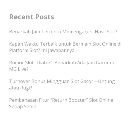
Recent Posts
Benarkah Jam Tertentu Memengaruhi Hasil Slot?
Kapan Waktu Terbaik untuk Bermain Slot Online di
Platform Slot? Ini Jawabannya
Rumor Slot “Diatur”: Benarkah Ada Jam Gacor di
MG Live?
Turnover Bonus Mingguan Slot Gacor—Untung
atau Rugi?
Pembahasan Fitur “Return Booster” Slot Online
Setiap Senin