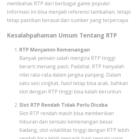
membahas RTP dari berbagai game populer.
Informasi ini bisa menjadi referensi tambahan, tetapi
tetap pastikan berasal dari sumber yang terpercaya.
Kesalahpahaman Umum Tentang RTP
RTP Menjamin Kemenangan
Banyak pemain salah mengira RTP tinggi
berarti menang pasti. Padahal, RTP hanyalah
nilai rata-rata dalam jangka panjang. Dalam
satu sesi singkat, hasil tetap bisa acak, bahkan
slot dengan RTP tinggi bisa kalah beruntun.
Slot RTP Rendah Tidak Perlu Dicoba
Slot RTP rendah masih bisa memberikan
hiburan dan sensasi kemenangan besar.
Kadang, slot volatilitas tinggi dengan RTP lebih
rendah bisa lebih menarik bagi pemain yang