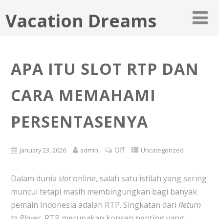
Vacation Dreams
APA ITU SLOT RTP DAN
CARA MEMAHAMI
PERSENTASENYA
Off
January 23, 2026
admin
Uncategorized
Dalam dunia
slot
online, salah satu istilah yang sering
muncul tetapi masih membingungkan bagi banyak
pemain Indonesia adalah RTP. Singkatan dari
Return
to Player
, RTP merupakan konsep penting yang