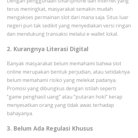
Dengan penggunaan smartphone dan internet yang
terus meningkat, masyarakat semakin mudah
mengakses permainan slot dari mana saja. Situs luar
negeri pun tak sedikit yang menyediakan versi ringan
dan mendukung transaksi melalui e-wallet lokal.
2. Kurangnya Literasi Digital
Banyak masyarakat belum memahami bahwa slot
online merupakan bentuk perjudian, atau setidaknya
belum memahami risiko yang melekat padanya.
Promosi yang dibungkus dengan istilah seperti
“game penghasil uang” atau “putaran hoki” kerap
menyesatkan orang yang tidak awas terhadap
bahayanya.
3. Belum Ada Regulasi Khusus