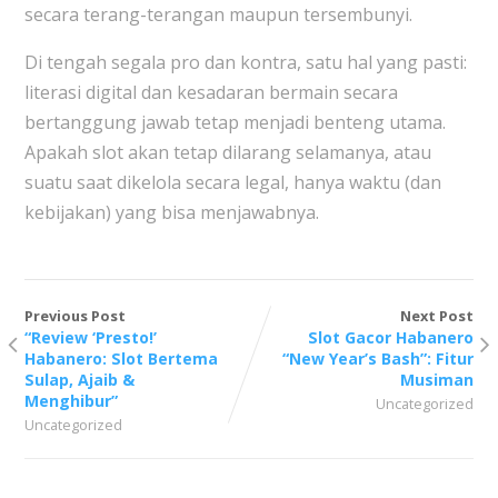
secara terang-terangan maupun tersembunyi.
Di tengah segala pro dan kontra, satu hal yang pasti:
literasi digital dan kesadaran bermain secara
bertanggung jawab tetap menjadi benteng utama.
Apakah slot akan tetap dilarang selamanya, atau
suatu saat dikelola secara legal, hanya waktu (dan
kebijakan) yang bisa menjawabnya.
Previous Post
Next Post
“Review ‘Presto!’
Slot Gacor Habanero
Habanero: Slot Bertema
“New Year’s Bash”: Fitur
Sulap, Ajaib &
Musiman
Menghibur”
Uncategorized
Uncategorized