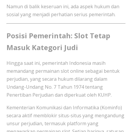
Namun di balik keseruan ini, ada aspek hukum dan
sosial yang menjadi perhatian serius pemerintah.
Posisi Pemerintah: Slot Tetap
Masuk Kategori Judi
Hingga saat ini, pemerintah Indonesia masih
memandang permainan slot online sebagai bentuk
perjudian, yang secara hukum dilarang dalam
Undang-Undang No. 7 Tahun 1974 tentang
Penertiban Perjudian dan diperkuat oleh KUHP.
Kementerian Komunikasi dan Informatika (Kominfo)
secara aktif memblokir situs-situs yang mengandung
unsur perjudian, termasuk platform yang
menawarkan permainan slot. Setiap harinya, ratusan