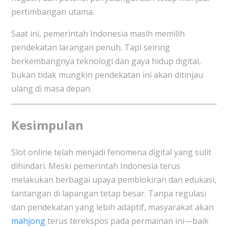
pertimbangan utama.
Saat ini, pemerintah Indonesia masih memilih
pendekatan larangan penuh. Tapi seiring
berkembangnya teknologi dan gaya hidup digital,
bukan tidak mungkin pendekatan ini akan ditinjau
ulang di masa depan.
Kesimpulan
Slot online telah menjadi fenomena digital yang sulit
dihindari. Meski pemerintah Indonesia terus
melakukan berbagai upaya pemblokiran dan edukasi,
tantangan di lapangan tetap besar. Tanpa regulasi
dan pendekatan yang lebih adaptif, masyarakat akan
mahjong
terus terekspos pada permainan ini—baik