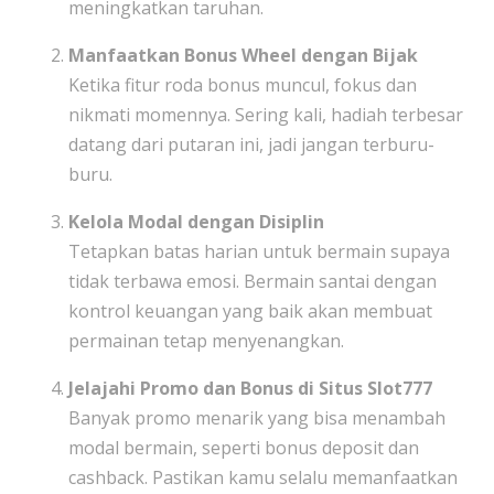
meningkatkan taruhan.
Manfaatkan Bonus Wheel dengan Bijak
Ketika fitur roda bonus muncul, fokus dan
nikmati momennya. Sering kali, hadiah terbesar
datang dari putaran ini, jadi jangan terburu-
buru.
Kelola Modal dengan Disiplin
Tetapkan batas harian untuk bermain supaya
tidak terbawa emosi. Bermain santai dengan
kontrol keuangan yang baik akan membuat
permainan tetap menyenangkan.
Jelajahi Promo dan Bonus di Situs Slot777
Banyak promo menarik yang bisa menambah
modal bermain, seperti bonus deposit dan
cashback. Pastikan kamu selalu memanfaatkan