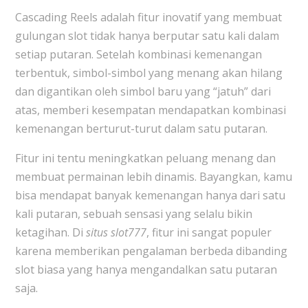
Cascading Reels adalah fitur inovatif yang membuat
gulungan slot tidak hanya berputar satu kali dalam
setiap putaran. Setelah kombinasi kemenangan
terbentuk, simbol-simbol yang menang akan hilang
dan digantikan oleh simbol baru yang “jatuh” dari
atas, memberi kesempatan mendapatkan kombinasi
kemenangan berturut-turut dalam satu putaran.
Fitur ini tentu meningkatkan peluang menang dan
membuat permainan lebih dinamis. Bayangkan, kamu
bisa mendapat banyak kemenangan hanya dari satu
kali putaran, sebuah sensasi yang selalu bikin
ketagihan. Di
situs slot777
, fitur ini sangat populer
karena memberikan pengalaman berbeda dibanding
slot biasa yang hanya mengandalkan satu putaran
saja.