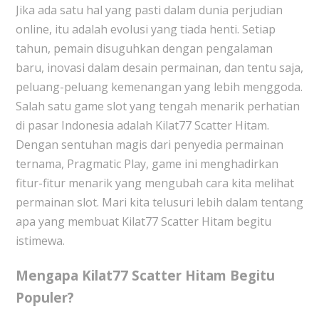
Jika ada satu hal yang pasti dalam dunia perjudian
online, itu adalah evolusi yang tiada henti. Setiap
tahun, pemain disuguhkan dengan pengalaman
baru, inovasi dalam desain permainan, dan tentu saja,
peluang-peluang kemenangan yang lebih menggoda.
Salah satu game slot yang tengah menarik perhatian
di pasar Indonesia adalah Kilat77 Scatter Hitam.
Dengan sentuhan magis dari penyedia permainan
ternama, Pragmatic Play, game ini menghadirkan
fitur-fitur menarik yang mengubah cara kita melihat
permainan slot. Mari kita telusuri lebih dalam tentang
apa yang membuat Kilat77 Scatter Hitam begitu
istimewa.
Mengapa Kilat77 Scatter Hitam Begitu
Populer?