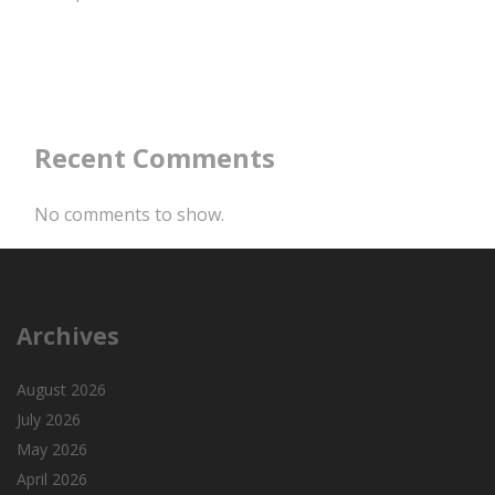
Recent Comments
No comments to show.
Archives
August 2026
July 2026
May 2026
April 2026