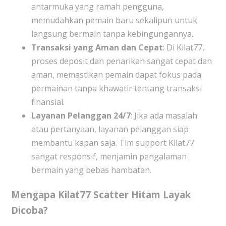
antarmuka yang ramah pengguna,
memudahkan pemain baru sekalipun untuk
langsung bermain tanpa kebingungannya.
Transaksi yang Aman dan Cepat
: Di Kilat77,
proses deposit dan penarikan sangat cepat dan
aman, memastikan pemain dapat fokus pada
permainan tanpa khawatir tentang transaksi
finansial.
Layanan Pelanggan 24/7
: Jika ada masalah
atau pertanyaan, layanan pelanggan siap
membantu kapan saja. Tim support Kilat77
sangat responsif, menjamin pengalaman
bermain yang bebas hambatan.
Mengapa Kilat77 Scatter Hitam Layak
Dicoba?