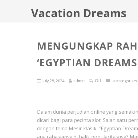
Vacation Dreams
MENGUNGKAP RAHA
‘EGYPTIAN DREAMS
Off
July 28, 2024
admin
Uncategorize
Dalam dunia perjudian online yang semak
dicari bagi para pecinta slot. Salah satu p
dengan tema Mesir klasik, “Egyptian Drea
apa rahasianya di balik popularitasnya? Mar