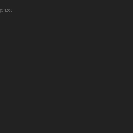
orized