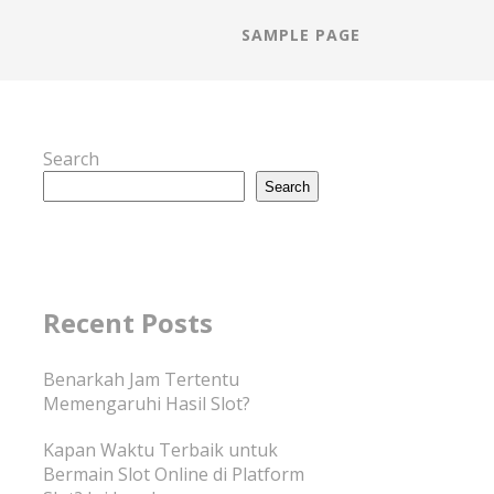
SAMPLE PAGE
Search
Search
Recent Posts
Benarkah Jam Tertentu
Memengaruhi Hasil Slot?
Kapan Waktu Terbaik untuk
Bermain Slot Online di Platform