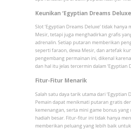
Keunikan ‘Egyptian Dreams Deluxe
Slot ‘Egyptian Dreams Deluxe’ tidak hany
Mesir, tetapi juga menghadirkan grafis 
adrenalin. Setiap putaran memberikan pen
seperti faraon, dewa Mesir, dan artefak k
pengembang permainan ini, dikenal karena 
dan hal itu jelas tercermin dalam ‘Egyptian
Fitur-Fitur Menarik
Salah satu daya tarik utama dari ‘Egyptian 
Pemain dapat menikmati putaran gratis d
kemenangan, serta mini game bonus yang
hadiah besar. Fitur-fitur ini tidak hanya 
memberikan peluang yang lebih baik untu