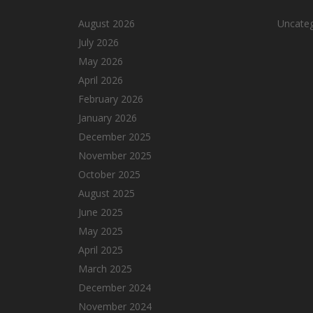
August 2026
Uncateg
July 2026
May 2026
April 2026
February 2026
January 2026
December 2025
November 2025
October 2025
August 2025
June 2025
May 2025
April 2025
March 2025
December 2024
November 2024