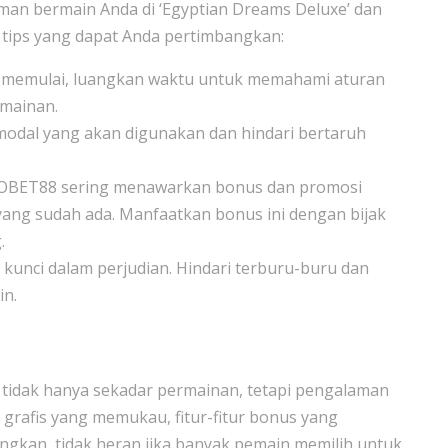
n bermain Anda di ‘Egyptian Dreams Deluxe’ dan
tips yang dapat Anda pertimbangkan:
m memulai, luangkan waktu untuk memahami aturan
rmainan.
modal yang akan digunakan dan hindari bertaruh
BOBET88 sering menawarkan bonus dan promosi
ng sudah ada. Manfaatkan bonus ini dengan bijak
.
h kunci dalam perjudian. Hindari terburu-buru dan
in.
 tidak hanya sekadar permainan, tetapi pengalaman
afis yang memukau, fitur-fitur bonus yang
gkan, tidak heran jika banyak pemain memilih untuk