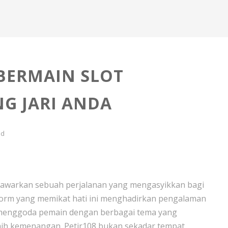
 BERMAIN SLOT
G JARI ANDA
ed
enawarkan sebuah perjalanan yang mengasyikkan bagi
atform yang memikat hati ini menghadirkan pengalaman
, menggoda pemain dengan berbagai tema yang
ih kemenangan. Petir108 bukan sekadar tempat