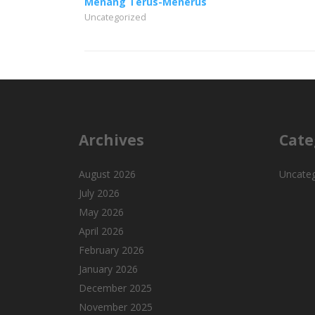
Menang Terus-Menerus
Uncategorized
Archives
Cate
August 2026
Uncateg
July 2026
May 2026
April 2026
February 2026
January 2026
December 2025
November 2025