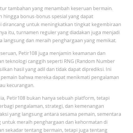
r-fitur tambahan yang menambah keseruan bermain.
an hingga bonus-bonus spesial yang dapat
i dirancang untuk meningkatkan tingkat kegembiraan
ya itu, turnamen reguler yang diadakan juga menjadi
ra langsung dan meraih penghargaan yang memikat.
eseruan, Petir108 juga menjamin keamanan dan
gan teknologi canggih seperti RNG (Random Number
kan hasil yang adil dan tidak dapat diprediksi. Ini
a pemain bahwa mereka dapat menikmati pengalaman
tau kecurangan.
ia, Petir108 bukan hanya sebuah platform, tetapi
erbagi pengalaman, strategi, dan kemenangan
eraksi yang langsung antara sesama pemain, sementara
untuk meraih penghargaan dan kehormatan di
an sekadar tentang bermain, tetapi juga tentang