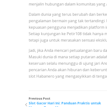
menjalin hubungan dalam komunitas yang 
Dalam dunia yang terus berubah dan berk
pengalaman bermain yang tak tertandingi.
kepuasan pengguna menjadikan platform ini 
Setiap kunjungan ke Petir108 tidak hany
tetapi juga untuk merasakan sensasi eksklu
Jadi, jika Anda mencari petualangan baru da
Masuki dunia di mana setiap putaran adal
keseruan selalu menunggu di ujung jari And
pencarian Anda akan hiburan dan keberunt
slot Habanero yang mengasyikkan di tenga
Previous Post
Slot Gacor Hari Ini: Panduan Praktis untuk