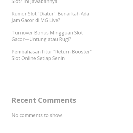
Slot? Ini Jawabannya
Rumor Slot “Diatur”: Benarkah Ada
Jam Gacor di MG Live?
Turnover Bonus Mingguan Slot
Gacor—Untung atau Rugi?
Pembahasan Fitur “Return Booster”
Slot Online Setiap Senin
Recent Comments
No comments to show.