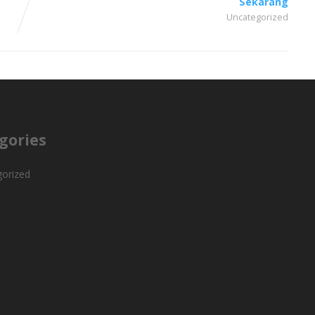
Sekarang
Uncategorized
gories
orized