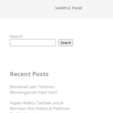
SAMPLE PAGE
Search
Search
Recent Posts
Benarkah Jam Tertentu
Memengaruhi Hasil Slot?
Kapan Waktu Terbaik untuk
Bermain Slot Online di Platform