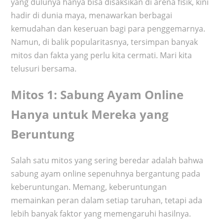
yang dulunya hanya bisa disaksikan di arena fisik, kini
hadir di dunia maya, menawarkan berbagai
kemudahan dan keseruan bagi para penggemarnya.
Namun, di balik popularitasnya, tersimpan banyak
mitos dan fakta yang perlu kita cermati. Mari kita
telusuri bersama.
Mitos 1: Sabung Ayam Online
Hanya untuk Mereka yang
Beruntung
Salah satu mitos yang sering beredar adalah bahwa
sabung ayam online sepenuhnya bergantung pada
keberuntungan. Memang, keberuntungan
memainkan peran dalam setiap taruhan, tetapi ada
lebih banyak faktor yang memengaruhi hasilnya.