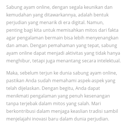
Sabung ayam online, dengan segala keunikan dan
kemudahan yang ditawarkannya, adalah bentuk
perjudian yang menarik di era digital. Namun,
penting bagi kita untuk memisahkan mitos dari fakta
agar pengalaman bermain bisa lebih menyenangkan
dan aman. Dengan pemahaman yang tepat, sabung
ayam online dapat menjadi aktivitas yang tidak hanya
menghibur, tetapi juga menantang secara intelektual.
Maka, sebelum terjun ke dunia sabung ayam online,
pastikan Anda sudah memahami aspek-aspek yang
telah dijelaskan. Dengan begitu, Anda dapat
menikmati pengalaman yang penuh kesenangan
tanpa terjebak dalam mitos yang salah. Mari
berkontribusi dalam menjaga keaslian tradisi sambil
menjelajahi inovasi baru dalam dunia perjudian.