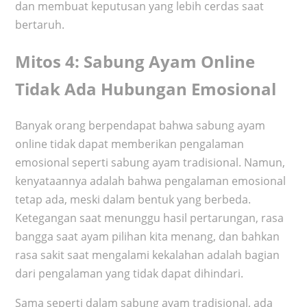
dan membuat keputusan yang lebih cerdas saat
bertaruh.
Mitos 4: Sabung Ayam Online
Tidak Ada Hubungan Emosional
Banyak orang berpendapat bahwa sabung ayam
online tidak dapat memberikan pengalaman
emosional seperti sabung ayam tradisional. Namun,
kenyataannya adalah bahwa pengalaman emosional
tetap ada, meski dalam bentuk yang berbeda.
Ketegangan saat menunggu hasil pertarungan, rasa
bangga saat ayam pilihan kita menang, dan bahkan
rasa sakit saat mengalami kekalahan adalah bagian
dari pengalaman yang tidak dapat dihindari.
Sama seperti dalam sabung ayam tradisional, ada