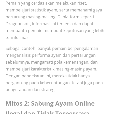
Pemain yang cerdas akan melakukan riset,
mempelajari statistik ayam, serta memahami gaya
bertarung masing-masing. Di platform seperti
Dragoonsoft, informasi ini tersedia dan dapat
membantu pemain membuat keputusan yang lebih
terinformasi.
Sebagai contoh, banyak pemain berpengalaman
menganalisis performa ayam dari pertarungan
sebelumnya, mengamati pola kemenangan, dan
mempelajari karakteristik masing-masing ayam.
Dengan pendekatan ini, mereka tidak hanya
bergantung pada keberuntungan, tetapi juga pada
pengetahuan dan strategi.
Mitos 2: Sabung Ayam Online
Ilegal dan Tidak Terpercaya