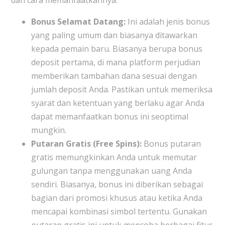
dan cara memanfaatkannya:
Bonus Selamat Datang:
Ini adalah jenis bonus
yang paling umum dan biasanya ditawarkan
kepada pemain baru. Biasanya berupa bonus
deposit pertama, di mana platform perjudian
memberikan tambahan dana sesuai dengan
jumlah deposit Anda. Pastikan untuk memeriksa
syarat dan ketentuan yang berlaku agar Anda
dapat memanfaatkan bonus ini seoptimal
mungkin.
Putaran Gratis (Free Spins):
Bonus putaran
gratis memungkinkan Anda untuk memutar
gulungan tanpa menggunakan uang Anda
sendiri. Biasanya, bonus ini diberikan sebagai
bagian dari promosi khusus atau ketika Anda
mencapai kombinasi simbol tertentu. Gunakan