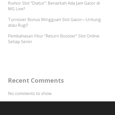
Rumor Slot “Diatur”: Benarkah Ada Jam Gacor di
MG Live?
Turnover Bonus Mingguan Slot Gacor—Untung
atau Rugi?
Pembahasan Fitur “Return Booster” Slot Online
Setiap Senin
Recent Comments
No comments to show.