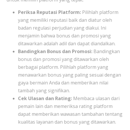
Periksa Reputasi Platform:
Pilihlah platform
yang memiliki reputasi baik dan diatur oleh
badan regulasi perjudian yang diakui. Ini
menjamin bahwa bonus dan promosi yang
ditawarkan adalah adil dan dapat diandalkan.
Bandingkan Bonus dan Promosi:
Bandingkan
bonus dan promosi yang ditawarkan oleh
berbagai platform. Pilihlah platform yang
menawarkan bonus yang paling sesuai dengan
gaya bermain Anda dan memberikan nilai
tambah yang signifikan.
Cek Ulasan dan Rating:
Membaca ulasan dari
pemain lain dan memeriksa rating platform
dapat memberikan wawasan tambahan tentang
kualitas layanan dan bonus yang ditawarkan.