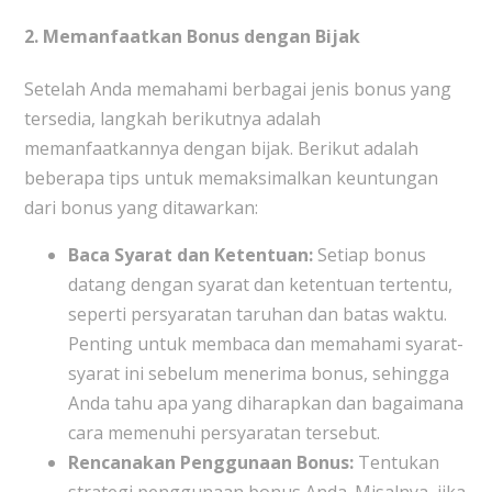
2. Memanfaatkan Bonus dengan Bijak
Setelah Anda memahami berbagai jenis bonus yang
tersedia, langkah berikutnya adalah
memanfaatkannya dengan bijak. Berikut adalah
beberapa tips untuk memaksimalkan keuntungan
dari bonus yang ditawarkan:
Baca Syarat dan Ketentuan:
Setiap bonus
datang dengan syarat dan ketentuan tertentu,
seperti persyaratan taruhan dan batas waktu.
Penting untuk membaca dan memahami syarat-
syarat ini sebelum menerima bonus, sehingga
Anda tahu apa yang diharapkan dan bagaimana
cara memenuhi persyaratan tersebut.
Rencanakan Penggunaan Bonus:
Tentukan
strategi penggunaan bonus Anda. Misalnya, jika