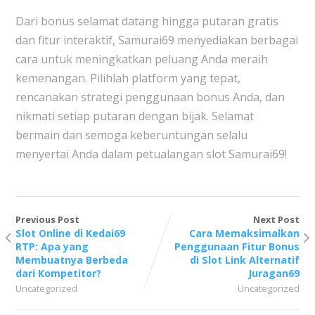
Dari bonus selamat datang hingga putaran gratis
dan fitur interaktif, Samurai69 menyediakan berbagai
cara untuk meningkatkan peluang Anda meraih
kemenangan. Pilihlah platform yang tepat,
rencanakan strategi penggunaan bonus Anda, dan
nikmati setiap putaran dengan bijak. Selamat
bermain dan semoga keberuntungan selalu
menyertai Anda dalam petualangan slot Samurai69!
Previous Post
Next Post
Slot Online di Kedai69
Cara Memaksimalkan
RTP: Apa yang
Penggunaan Fitur Bonus
Membuatnya Berbeda
di Slot Link Alternatif
dari Kompetitor?
Juragan69
Uncategorized
Uncategorized