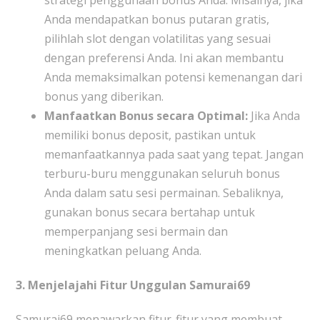
Anda mendapatkan bonus putaran gratis,
pilihlah slot dengan volatilitas yang sesuai
dengan preferensi Anda. Ini akan membantu
Anda memaksimalkan potensi kemenangan dari
bonus yang diberikan.
Manfaatkan Bonus secara Optimal:
Jika Anda
memiliki bonus deposit, pastikan untuk
memanfaatkannya pada saat yang tepat. Jangan
terburu-buru menggunakan seluruh bonus
Anda dalam satu sesi permainan. Sebaliknya,
gunakan bonus secara bertahap untuk
memperpanjang sesi bermain dan
meningkatkan peluang Anda.
3. Menjelajahi Fitur Unggulan Samurai69
Samurai69 menawarkan fitur-fitur yang membuat