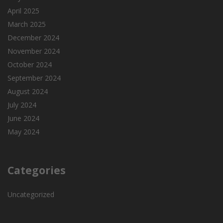
April 2025
March 2025
December 2024
November 2024
October 2024
September 2024
August 2024
July 2024
June 2024
May 2024
Categories
Uncategorized