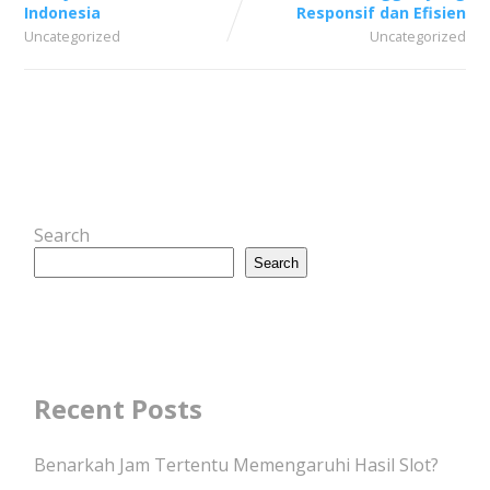
Indonesia
Responsif dan Efisien
Uncategorized
Uncategorized
Search
Search
Recent Posts
Benarkah Jam Tertentu Memengaruhi Hasil Slot?