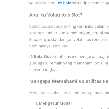
volatilitas slot
judi bola
serta tips memilih 
Apa Itu Volatilitas Slot?
Volatilitas slot adalah tingkat risiko dalam 
jarang memberikan kemenangan, tetapi saa
Sebaliknya, slot dengan volatilitas renda
nominalnya lebih kecil.
Di
Bola Slot
, volatilitas memengaruhi baga
gulungan. Pemain yang memahami pola ini 
menyenangkan.
Mengapa Memahami Volatilitas Pe
Memahami volatilitas membantu pemain me
Mengatur Modal