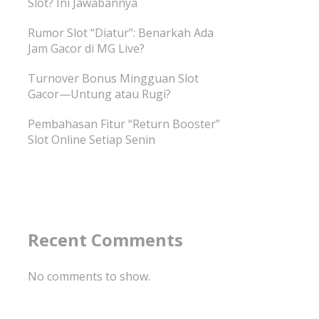
Slot? Ini Jawabannya
Rumor Slot “Diatur”: Benarkah Ada
Jam Gacor di MG Live?
Turnover Bonus Mingguan Slot
Gacor—Untung atau Rugi?
Pembahasan Fitur “Return Booster”
Slot Online Setiap Senin
Recent Comments
No comments to show.