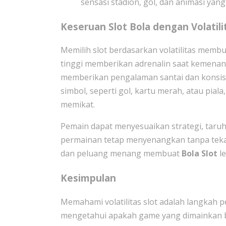
sensasi stadion, gol, dan animasi yan
Keseruan Slot Bola dengan Volatil
Memilih slot berdasarkan volatilitas membuat
tinggi memberikan adrenalin saat kemenang
memberikan pengalaman santai dan konsis
simbol, seperti gol, kartu merah, atau pia
memikat.
Pemain dapat menyesuaikan strategi, taruha
permainan tetap menyenangkan tanpa tekan
dan peluang menang membuat
Bola Slot
le
Kesimpulan
Memahami volatilitas slot adalah langkah 
mengetahui apakah game yang dimainkan ber