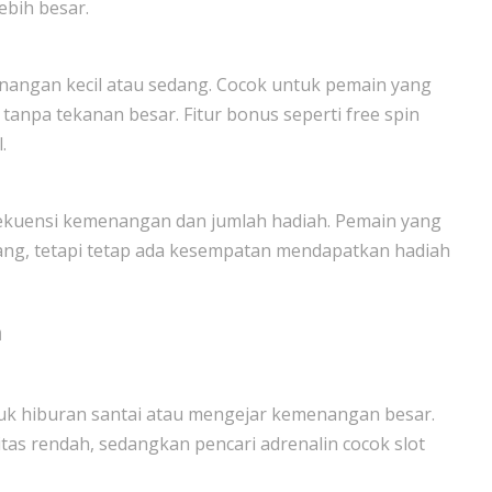
ebih besar.
enangan kecil atau sedang. Cocok untuk pemain yang
tanpa tekanan besar. Fitur bonus seperti free spin
.
kuensi kemenangan dan jumlah hadiah. Pemain yang
arang, tetapi tetap ada kesempatan mendapatkan hadiah
n
uk hiburan santai atau mengejar kemenangan besar.
litas rendah, sedangkan pencari adrenalin cocok slot