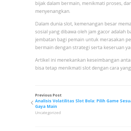
bijak dalam bermain, menikmati proses, da
menyenangkan.
Dalam dunia slot, kemenangan besar meman
sosial yang dibawa oleh jam gacor adalah b
jembatan bagi pemain untuk merasakan peng
bermain dengan strategi serta keseruan 
Artikel ini menekankan keseimbangan anta
bisa tetap menikmati slot dengan cara ya
Previous Post
Analisis Volatilitas Slot Bola: Pilih Game Sesu
Gaya Main
Uncategorized