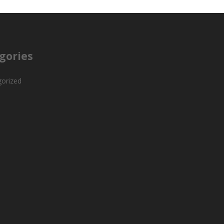
gories
orized