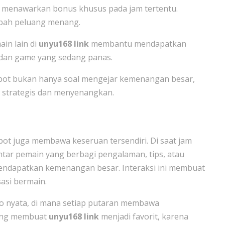
 menawarkan bonus khusus pada jam tertentu.
bah peluang menang.
in lain di
unyu168 link
membantu mendapatkan
r dan game yang sedang panas.
ckpot bukan hanya soal mengejar kemenangan besar,
h strategis dan menyenangkan.
pot juga membawa keseruan tersendiri. Di saat jam
tar pemain yang berbagi pengalaman, tips, atau
mendapatkan kemenangan besar. Interaksi ini membuat
asi bermain.
no nyata, di mana setiap putaran membawa
yang membuat
unyu168 link
menjadi favorit, karena