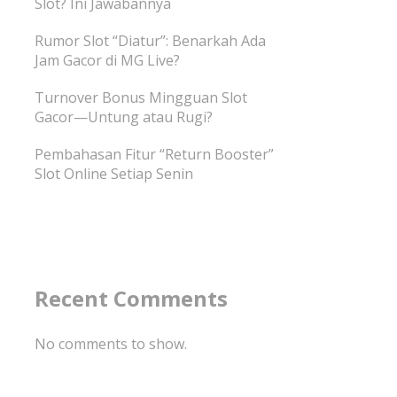
Slot? Ini Jawabannya
Rumor Slot “Diatur”: Benarkah Ada
Jam Gacor di MG Live?
Turnover Bonus Mingguan Slot
Gacor—Untung atau Rugi?
Pembahasan Fitur “Return Booster”
Slot Online Setiap Senin
Recent Comments
No comments to show.