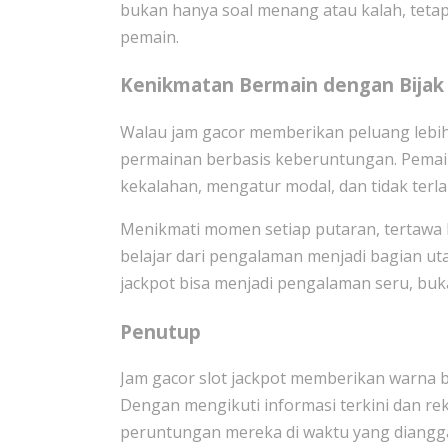
bukan hanya soal menang atau kalah, tetap
pemain.
Kenikmatan Bermain dengan Bijak
Walau jam gacor memberikan peluang lebih 
permainan berbasis keberuntungan. Pema
kekalahan, mengatur modal, dan tidak terl
Menikmati momen setiap putaran, tertawa
belajar dari pengalaman menjadi bagian utam
jackpot bisa menjadi pengalaman seru, bu
Penutup
Jam gacor slot jackpot memberikan warna ba
Dengan mengikuti informasi terkini dan r
peruntungan mereka di waktu yang diangg