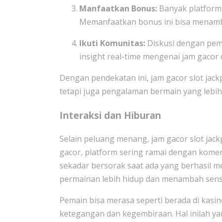
Manfaatkan Bonus:
Banyak platform
Memanfaatkan bonus ini bisa menam
Ikuti Komunitas:
Diskusi dengan pema
insight real-time mengenai jam gaco
Dengan pendekatan ini, jam gacor slot ja
tetapi juga pengalaman bermain yang lebi
Interaksi dan Hiburan
Selain peluang menang, jam gacor slot jack
gacor, platform sering ramai dengan komen
sekadar bersorak saat ada yang berhasil 
permainan lebih hidup dan menambah sens
Pemain bisa merasa seperti berada di kasi
ketegangan dan kegembiraan. Hal inilah 