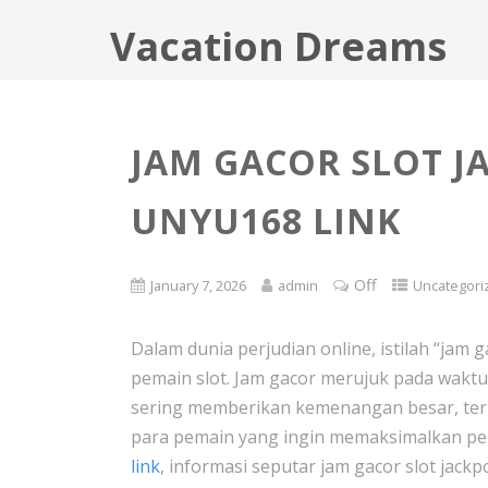
Vacation Dreams
JAM GACOR SLOT J
UNYU168 LINK
Off
January 7, 2026
admin
Uncategori
Dalam dunia perjudian online, istilah “jam g
pemain slot. Jam gacor merujuk pada waktu
sering memberikan kemenangan besar, term
para pemain yang ingin memaksimalkan pel
link
, informasi seputar jam gacor slot jack