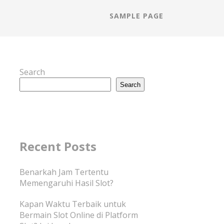
SAMPLE PAGE
Search
Search
Recent Posts
Benarkah Jam Tertentu
Memengaruhi Hasil Slot?
Kapan Waktu Terbaik untuk
Bermain Slot Online di Platform