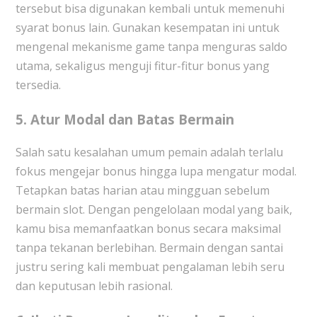
tersebut bisa digunakan kembali untuk memenuhi
syarat bonus lain. Gunakan kesempatan ini untuk
mengenal mekanisme game tanpa menguras saldo
utama, sekaligus menguji fitur-fitur bonus yang
tersedia.
5. Atur Modal dan Batas Bermain
Salah satu kesalahan umum pemain adalah terlalu
fokus mengejar bonus hingga lupa mengatur modal.
Tetapkan batas harian atau mingguan sebelum
bermain slot. Dengan pengelolaan modal yang baik,
kamu bisa memanfaatkan bonus secara maksimal
tanpa tekanan berlebihan. Bermain dengan santai
justru sering kali membuat pengalaman lebih seru
dan keputusan lebih rasional.