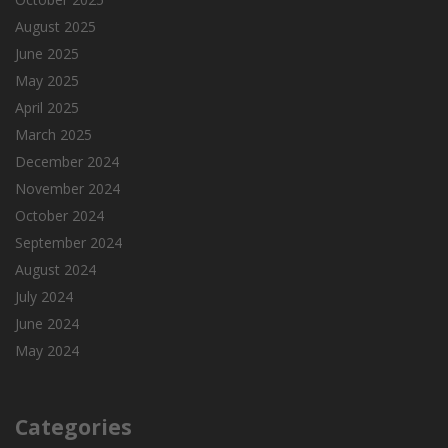
August 2025
June 2025
May 2025
April 2025
March 2025
December 2024
November 2024
October 2024
September 2024
August 2024
July 2024
June 2024
May 2024
Categories