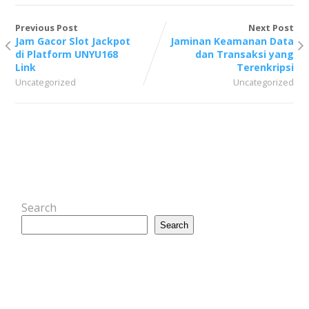
Previous Post
Next Post
Jam Gacor Slot Jackpot
Jaminan Keamanan Data
di Platform UNYU168
dan Transaksi yang
Link
Terenkripsi
Uncategorized
Uncategorized
Search
Search