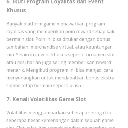
6. Ikuti Program Loyalitas dan Event
Khusus
Banyak platform game menawarkan program
loyalitas yang memberikan poin reward setiap kali
bermain slot. Poin ini bisa ditukar dengan bonus
tambahan, merchandise virtual, atau keuntungan
lain. Selain itu, event khusus seperti turnamen slot
atau misi harian juga sering memberikan reward
menarik. Mengikuti program ini bisa menjadi cara
menyenangkan untuk mendapatkan bonus ekstra
sambil tetap bermain seperti biasa.
7. Kenali Volatilitas Game Slot
Volatilitas menggambarkan seberapa sering dan
seberapa besar kemenangan dalam sebuah game