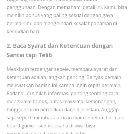
penggunaan. Dengan memahami detail ini, kamu bisa
memilih bonus yang paling sesuai dengan gaya
bermainmu dan menghindari kesalahpahaman di
kemudian hari.
2. Baca Syarat dan Ketentuan dengan
Santai tapi Teliti
Meskipun terdengar sepele, membaca syarat dan
ketentuan adalah langkah penting. Banyak pemain
melewatkan bagian ini karena ingin cepat bermain.
Padahal, di sinilah informasi penting tentang cara
mengklaim bonus, batas maksimal kemenangan,
hingga aturan penarikan dana dijelaskan. Anggap
saja seperti membaca aturan main sebelum bermain
board game—sedikit usaha di awal bisa
menyelamatkan banyak hal di akhir.