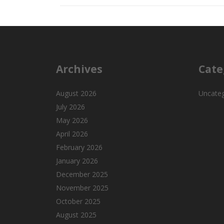
Archives
Cate
August 2026
Uncateg
July 2026
May 2026
April 2026
February 2026
January 2026
December 2025
November 2025
October 2025
August 2025