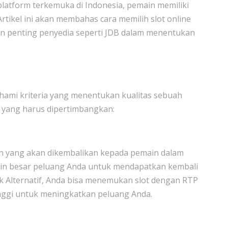
u platform terkemuka di Indonesia, pemain memiliki
Artikel ini akan membahas cara memilih slot online
ran penting penyedia seperti JDB dalam menentukan
hami kriteria yang menentukan kualitas sebuah
r yang harus dipertimbangkan:
han yang akan dikembalikan kepada pemain dalam
kin besar peluang Anda untuk mendapatkan kembali
nk Alternatif, Anda bisa menemukan slot dengan RTP
tinggi untuk meningkatkan peluang Anda.