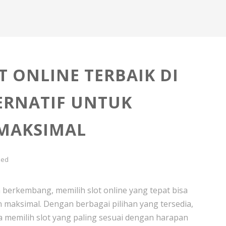
T ONLINE TERBAIK DI
ERNATIF UNTUK
MAKSIMAL
zed
 berkembang, memilih slot online yang tepat bisa
maksimal. Dengan berbagai pilihan yang tersedia,
 memilih slot yang paling sesuai dengan harapan