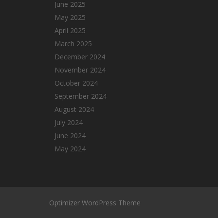
June 2025
May 2025
April 2025
March 2025
December 2024
November 2024
October 2024
September 2024
August 2024
July 2024
June 2024
May 2024
Optimizer WordPress Theme