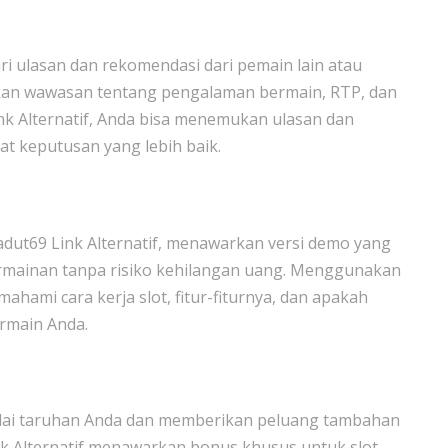
ri ulasan dan rekomendasi dari pemain lain atau
kan wawasan tentang pengalaman bermain, RTP, dan
Link Alternatif, Anda bisa menemukan ulasan dan
 keputusan yang lebih baik.
Badut69 Link Alternatif, menawarkan versi demo yang
ainan tanpa risiko kehilangan uang. Menggunakan
ahami cara kerja slot, fitur-fiturnya, dan apakah
rmain Anda.
lai taruhan Anda dan memberikan peluang tambahan
k Alternatif menawarkan bonus khusus untuk slot