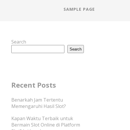
SAMPLE PAGE
Search
Search
Recent Posts
Benarkah Jam Tertentu
Memengaruhi Hasil Slot?
Kapan Waktu Terbaik untuk
Bermain Slot Online di Platform