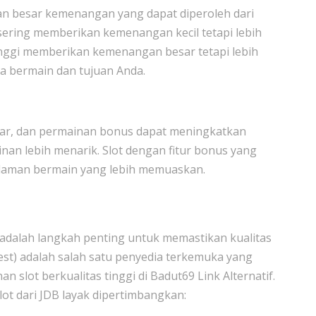
dan besar kemenangan yang dapat diperoleh dari
h sering memberikan kemenangan kecil tetapi lebih
tinggi memberikan kemenangan besar tetapi lebih
aya bermain dan tujuan Anda.
 liar, dan permainan bonus dapat meningkatkan
n lebih menarik. Slot dengan fitur bonus yang
aman bermain yang lebih memuaskan.
a adalah langkah penting untuk memastikan kualitas
est) adalah salah satu penyedia terkemuka yang
lot berkualitas tinggi di Badut69 Link Alternatif.
ot dari JDB layak dipertimbangkan: