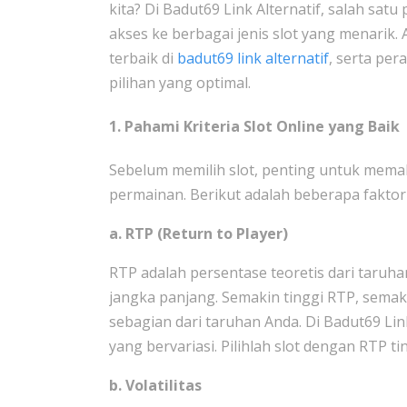
kita? Di Badut69 Link Alternatif, salah sat
akses ke berbagai jenis slot yang menarik. 
terbaik di
badut69 link alternatif
, serta pe
pilihan yang optimal.
1. Pahami Kriteria Slot Online yang Baik
Sebelum memilih slot, penting untuk mema
permainan. Berikut adalah beberapa fakto
a. RTP (Return to Player)
RTP adalah persentase teoretis dari taru
jangka panjang. Semakin tinggi RTP, sema
sebagian dari taruhan Anda. Di Badut69 Li
yang bervariasi. Pilihlah slot dengan RTP 
b. Volatilitas