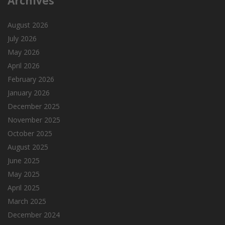
Archives
August 2026
July 2026
May 2026
April 2026
February 2026
January 2026
December 2025
November 2025
October 2025
August 2025
June 2025
May 2025
April 2025
March 2025
December 2024