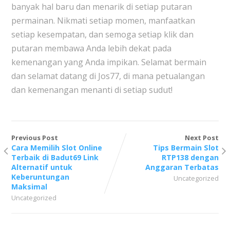
banyak hal baru dan menarik di setiap putaran
permainan. Nikmati setiap momen, manfaatkan
setiap kesempatan, dan semoga setiap klik dan
putaran membawa Anda lebih dekat pada
kemenangan yang Anda impikan. Selamat bermain
dan selamat datang di Jos77, di mana petualangan
dan kemenangan menanti di setiap sudut!
Previous Post
Next Post
Cara Memilih Slot Online
Tips Bermain Slot
Terbaik di Badut69 Link
RTP138 dengan
Alternatif untuk
Anggaran Terbatas
Keberuntungan
Uncategorized
Maksimal
Uncategorized