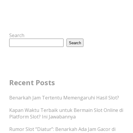
Search
Search
Recent Posts
Benarkah Jam Tertentu Memengaruhi Hasil Slot?
Kapan Waktu Terbaik untuk Bermain Slot Online di
Platform Slot? Ini Jawabannya
Rumor Slot “Diatur”: Benarkah Ada Jam Gacor di