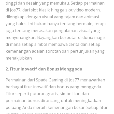
tinggi dan desain yang memukau. Setiap permainan
di Jos77, dari slot klasik hingga slot video modern,
dilengkapi dengan visual yang tajam dan animasi
yang halus. Ini bukan hanya tentang bermain, tetapi
juga tentang merasakan pengalaman visual yang
menyenangkan. Bayangkan berputar di dunia magis
di mana setiap simbol membawa cerita dan setiap
kemenangan adalah sorotan dari pertunjukan yang
menakjubkan.
2. Fitur Inovatif dan Bonus Menggoda
Permainan dari Spade Gaming di Jos77 menawarkan
berbagai fitur inovatif dan bonus yang menggoda.
Fitur seperti putaran gratis, simbol liar, dan
permainan bonus dirancang untuk meningkatkan
peluang Anda meraih kemenangan besar. Setiap fitur