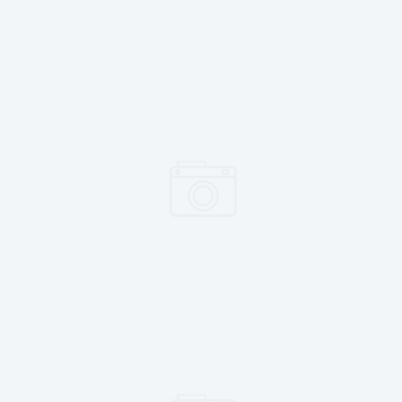
GAN
CARA MEMILIH SLOT ONLINE TERBAIK
IK
DI BADUT69 LINK ALTERNATIF
U
UNTUK KEBERUNTUNGAN MAKSIMAL