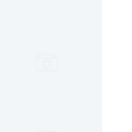
PANDUAN AMAN NAPI69 LOGIN
NTUK PENGGEMAR SLOT HABANERO