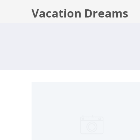
Vacation Dreams
HABANERO DAN IDN POKER:
KOMBINASI TERBAIK UNTUK
KEMENANGAN BESAR
SLOT THAILAND GACOR HARI INI: T
MENCARI SLOT DENGAN RTP
TERTINGGI