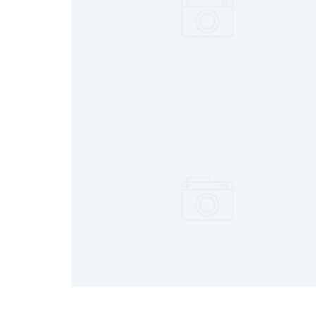
GAME SLOT HABANERO TERBAI