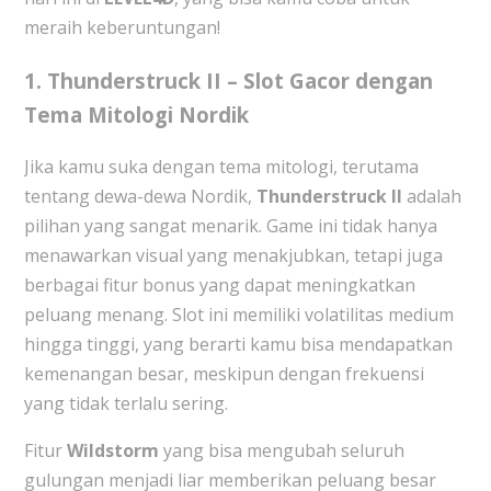
meraih keberuntungan!
1. Thunderstruck II – Slot Gacor dengan
Tema Mitologi Nordik
Jika kamu suka dengan tema mitologi, terutama
tentang dewa-dewa Nordik,
Thunderstruck II
adalah
pilihan yang sangat menarik. Game ini tidak hanya
menawarkan visual yang menakjubkan, tetapi juga
berbagai fitur bonus yang dapat meningkatkan
peluang menang. Slot ini memiliki volatilitas medium
hingga tinggi, yang berarti kamu bisa mendapatkan
kemenangan besar, meskipun dengan frekuensi
yang tidak terlalu sering.
Fitur
Wildstorm
yang bisa mengubah seluruh
gulungan menjadi liar memberikan peluang besar