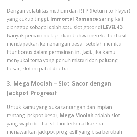
Dengan volatilitas medium dan RTP (Return to Player)
yang cukup tinggi,
Immortal Romance
sering kali
dianggap sebagai salah satu slot gacor di
LEVEL4D
.
Banyak pemain melaporkan bahwa mereka berhasil
mendapatkan kemenangan besar setelah memicu
fitur bonus dalam permainan ini. Jadi, jika kamu
menyukai tema yang penuh misteri dan peluang
besar, slot ini patut dicoba!
3. Mega Moolah – Slot Gacor dengan
Jackpot Progresif
Untuk kamu yang suka tantangan dan impian
tentang jackpot besar,
Mega Moolah
adalah slot
yang wajib dicoba. Slot ini terkenal karena
menawarkan jackpot progresif yang bisa berubah