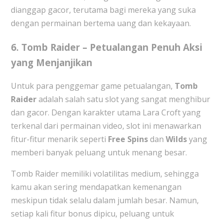
dianggap gacor, terutama bagi mereka yang suka
dengan permainan bertema uang dan kekayaan.
6. Tomb Raider – Petualangan Penuh Aksi
yang Menjanjikan
Untuk para penggemar game petualangan,
Tomb
Raider
adalah salah satu slot yang sangat menghibur
dan gacor. Dengan karakter utama Lara Croft yang
terkenal dari permainan video, slot ini menawarkan
fitur-fitur menarik seperti
Free Spins
dan
Wilds
yang
memberi banyak peluang untuk menang besar.
Tomb Raider memiliki volatilitas medium, sehingga
kamu akan sering mendapatkan kemenangan
meskipun tidak selalu dalam jumlah besar. Namun,
setiap kali fitur bonus dipicu, peluang untuk