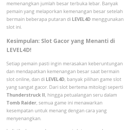
memenangkan jumlah besar terbuka lebar. Banyak
pemain yang melaporkan kemenangan besar setelah
bermain beberapa putaran di
LEVEL4D
menggunakan
slot ini.
Kesimpulan: Slot Gacor yang Menanti di
LEVEL4D!
Setiap pemain pasti ingin merasakan keberuntungan
dan mendapatkan kemenangan besar saat bermain
slot online, dan di
LEVEL4D
, banyak pilihan game slot
yang sangat gacor. Dari slot bertema mitologi seperti
Thunderstruck II
, hingga petualangan seru dalam
Tomb Raider
, semua game ini menawarkan
kesempatan untuk menang dengan cara yang
menyenangkan.