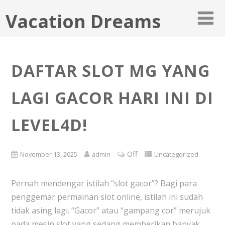
Vacation Dreams
DAFTAR SLOT MG YANG
LAGI GACOR HARI INI DI
LEVEL4D!
Off
November 13, 2025
admin
Uncategorized
Pernah mendengar istilah “slot gacor”? Bagi para
penggemar permainan slot online, istilah ini sudah
tidak asing lagi. “Gacor” atau “gampang cor” merujuk
pada mesin slot yang sedang memberikan banyak