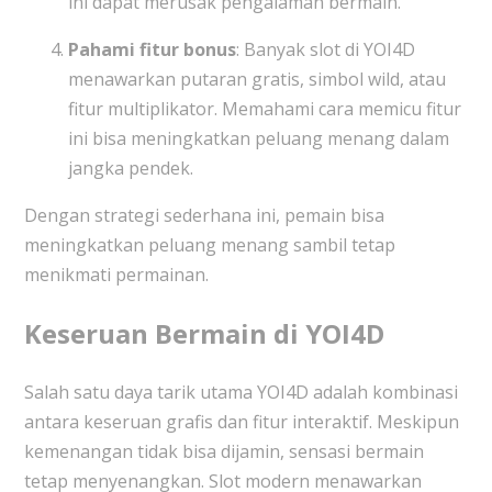
ini dapat merusak pengalaman bermain.
Pahami fitur bonus
: Banyak slot di YOI4D
menawarkan putaran gratis, simbol wild, atau
fitur multiplikator. Memahami cara memicu fitur
ini bisa meningkatkan peluang menang dalam
jangka pendek.
Dengan strategi sederhana ini, pemain bisa
meningkatkan peluang menang sambil tetap
menikmati permainan.
Keseruan Bermain di YOI4D
Salah satu daya tarik utama YOI4D adalah kombinasi
antara keseruan grafis dan fitur interaktif. Meskipun
kemenangan tidak bisa dijamin, sensasi bermain
tetap menyenangkan. Slot modern menawarkan