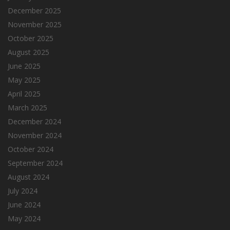
December 2025
November 2025
October 2025
August 2025
June 2025
May 2025
April 2025
March 2025
December 2024
November 2024
October 2024
September 2024
August 2024
July 2024
June 2024
May 2024