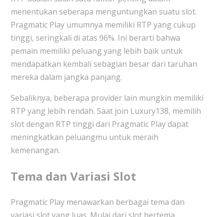
menentukan seberapa menguntungkan suatu slot.
Pragmatic Play umumnya memiliki RTP yang cukup
tinggi, seringkali di atas 96%. Ini berarti bahwa
pemain memiliki peluang yang lebih baik untuk
mendapatkan kembali sebagian besar dari taruhan
mereka dalam jangka panjang.
Sebaliknya, beberapa provider lain mungkin memiliki
RTP yang lebih rendah. Saat join Luxury138, memilih
slot dengan RTP tinggi dari Pragmatic Play dapat
meningkatkan peluangmu untuk meraih
kemenangan.
Tema dan Variasi Slot
Pragmatic Play menawarkan berbagai tema dan
variasi slot yang luas. Mulai dari slot bertema