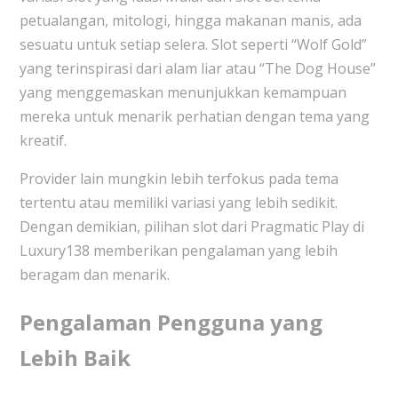
petualangan, mitologi, hingga makanan manis, ada
sesuatu untuk setiap selera. Slot seperti “Wolf Gold”
yang terinspirasi dari alam liar atau “The Dog House”
yang menggemaskan menunjukkan kemampuan
mereka untuk menarik perhatian dengan tema yang
kreatif.
Provider lain mungkin lebih terfokus pada tema
tertentu atau memiliki variasi yang lebih sedikit.
Dengan demikian, pilihan slot dari Pragmatic Play di
Luxury138 memberikan pengalaman yang lebih
beragam dan menarik.
Pengalaman Pengguna yang
Lebih Baik