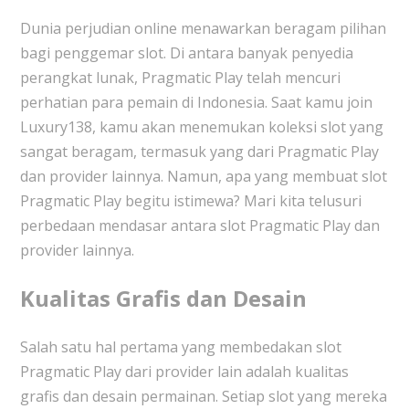
Dunia perjudian online menawarkan beragam pilihan
bagi penggemar slot. Di antara banyak penyedia
perangkat lunak, Pragmatic Play telah mencuri
perhatian para pemain di Indonesia. Saat kamu join
Luxury138, kamu akan menemukan koleksi slot yang
sangat beragam, termasuk yang dari Pragmatic Play
dan provider lainnya. Namun, apa yang membuat slot
Pragmatic Play begitu istimewa? Mari kita telusuri
perbedaan mendasar antara slot Pragmatic Play dan
provider lainnya.
Kualitas Grafis dan Desain
Salah satu hal pertama yang membedakan slot
Pragmatic Play dari provider lain adalah kualitas
grafis dan desain permainan. Setiap slot yang mereka