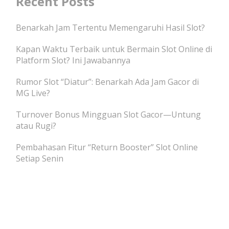
Recent Posts
Benarkah Jam Tertentu Memengaruhi Hasil Slot?
Kapan Waktu Terbaik untuk Bermain Slot Online di
Platform Slot? Ini Jawabannya
Rumor Slot “Diatur”: Benarkah Ada Jam Gacor di
MG Live?
Turnover Bonus Mingguan Slot Gacor—Untung
atau Rugi?
Pembahasan Fitur “Return Booster” Slot Online
Setiap Senin