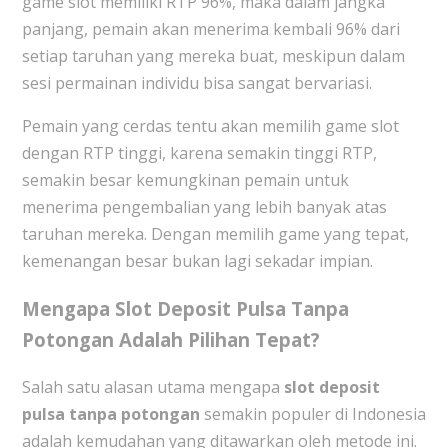
game slot memiliki RTP 96%, maka dalam jangka
panjang, pemain akan menerima kembali 96% dari
setiap taruhan yang mereka buat, meskipun dalam
sesi permainan individu bisa sangat bervariasi.
Pemain yang cerdas tentu akan memilih game slot
dengan RTP tinggi, karena semakin tinggi RTP,
semakin besar kemungkinan pemain untuk
menerima pengembalian yang lebih banyak atas
taruhan mereka. Dengan memilih game yang tepat,
kemenangan besar bukan lagi sekadar impian.
Mengapa Slot Deposit Pulsa Tanpa
Potongan Adalah Pilihan Tepat?
Salah satu alasan utama mengapa
slot deposit
pulsa tanpa potongan
semakin populer di Indonesia
adalah kemudahan yang ditawarkan oleh metode ini.