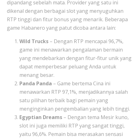
dipandang sebelah mata. Provider yang satu ini
dikenal dengan berbagai slot yang menyuguhkan
RTP tinggi dan fitur bonus yang menarik. Beberapa
game Habanero yang patut dicoba antara lain:
Wild Trucks
– Dengan RTP mencapai 96,7%,
game ini menawarkan pengalaman bermain
yang mendebarkan dengan fitur-fitur unik yang
dapat memperbesar peluang Anda untuk
menang besar.
Panda Panda
– Game bertema Cina ini
menawarkan RTP 97,1%, menjadikannya salah
satu pilihan terbaik bagi pemain yang
menginginkan pengembalian yang lebih tinggi.
Egyptian Dreams
– Dengan tema Mesir kuno,
slot ini juga memiliki RTP yang sangat tinggi,
yaitu 96,6%. Pemain bisa merasakan sensasi