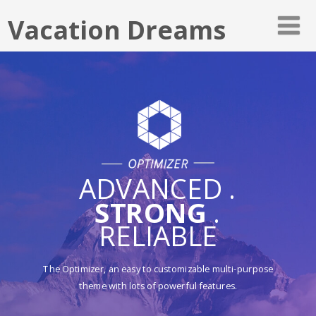
Vacation Dreams
ADVANCED .
STRONG
.
RELIABLE
The Optimizer, an easy to customizable multi-purpose
theme with lots of powerful features.