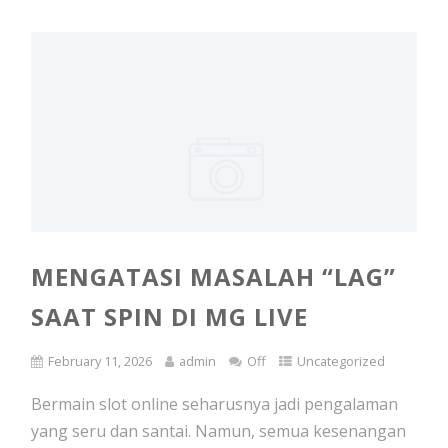
MENGATASI MASALAH “LAG”
SAAT SPIN DI MG LIVE
February 11, 2026
admin
Off
Uncategorized
Bermain slot online seharusnya jadi pengalaman
yang seru dan santai. Namun, semua kesenangan