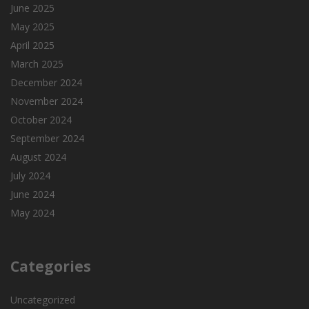
June 2025
May 2025
April 2025
March 2025
December 2024
November 2024
October 2024
September 2024
August 2024
July 2024
June 2024
May 2024
Categories
Uncategorized